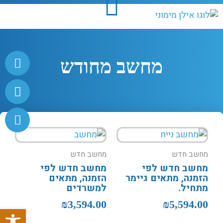
ילוג
תוכן
W
P
E
h
h
n
מחשב מחודש
o
a
v
n
e
t
e
s
l
o
a
-
p
p
a
p
e
l
t
מחשב חדש
מחשב חדש
מחשב חדש לפי
מחשב חדש לפי
הזמנה, מתאים גיימר
הזמנה, מתאים
מתחיל.
למשרדים
₪
3,594.00
₪
5,594.00
פתח סרגל